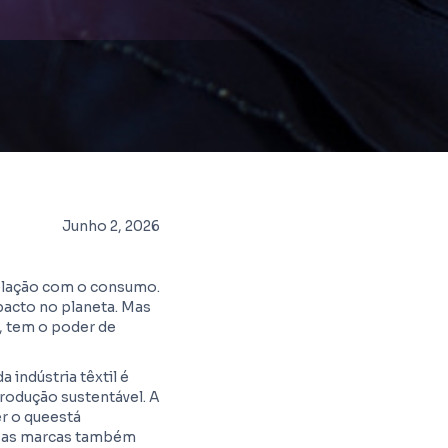
Junho 2, 2026
elação com o consumo.
pacto no planeta. Mas
 tem o poder de
 indústria têxtil é
rodução sustentável. A
r o queestá
e as marcas também