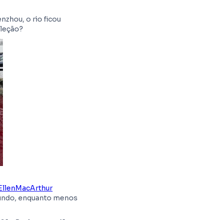
nzhou, o rio ficou
oleção?
EllenMacArthur
egundo, enquanto menos