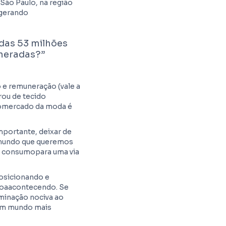
São Paulo, na região
 gerando
 das 53 milhões
ineradas?”
 e remuneração (vale a
brou de tecido
nomercado da moda é
portante, deixar de
 mundo que queremos
 o consumopara uma via
osicionando e
boaacontecendo. Se
aminação nociva ao
 um mundo mais