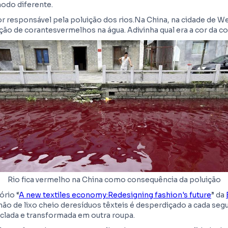
odo diferente.
or responsável pela poluição dos rios.Na China, na cidade de We
ão de corantesvermelhos na água. Adivinha qual era a cor da c
Rio fica vermelho na China como consequência da poluição
ório “
A new textiles economy:Redesigning fashion's future
” da
hão de lixo cheio deresíduos têxteis é desperdiçado a cada s
iclada e transformada em outra roupa.