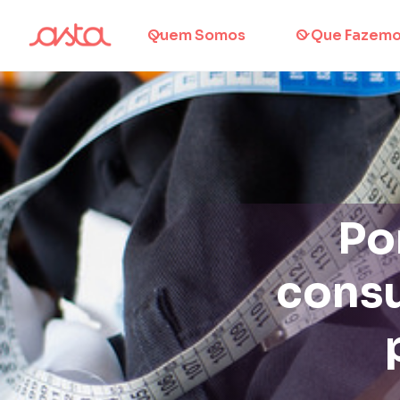
Quem Somos
O Que Fazem
Po
consu