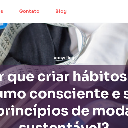
os
Contato
Blog
upcycling
r que criar hábitos
mo consciente e 
princípios de mod
sustentável?