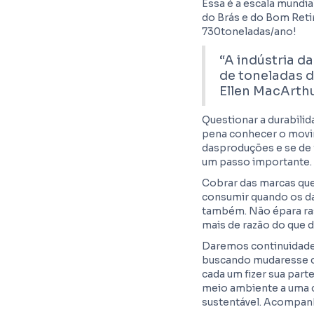
Essa é a escala mundia
do Brás e do Bom Retir
730toneladas/ano!
“A indústria d
de toneladas 
Ellen MacArth
Questionar a durabili
pena conhecer o mov
dasproduções e se de
um passo importante.
Cobrar das marcas que
consumir quando os d
também. Não épara ras
mais de razão do que 
Daremos continuidade
buscando mudaresse ce
cada um fizer sua part
meio ambiente a uma 
sustentável. Acompan