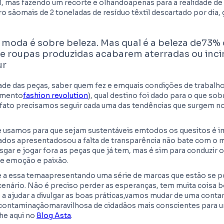
l, mas fazendo um recorte e olhandoapenas para a realidade de 
o sãomais de 2 toneladas de resíduo têxtil descartado por dia,
a moda é sobre beleza. Mas qual é a beleza de73%
de roupas produzidas acabarem aterradas ou inc
ur
dade das peças, saber quem fez e emquais condições de trabalho
imento
fashion revolution
), qual destino foi dado para o que so
 fato precisamos seguir cada uma das tendências que surgem 
 usamos para que sejam sustentáveis emtodos os quesitos é im
ados apresentadosou a falta de transparência não bate com o
gar e jogar fora as peças que já tem, mas é sim para conduzir
de emoção e paixão.
 a essa temaapresentando uma série de marcas que estão se p
nário. Não é preciso perder as esperanças, tem muita coisa 
e a ajudar a divulgar as boas práticas,vamos mudar de uma cont
contaminaçãomaravilhosa de cidadãos mais conscientes para
he aqui no
Blog Asta
.