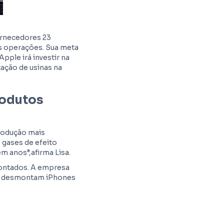
ornecedores 23
s operações. Sua meta
pple irá investir na
ação de usinas na
rodutos
produção mais
 gases de efeito
m anos”,afirma Lisa.
contados. A empresa
ue desmontam iPhones