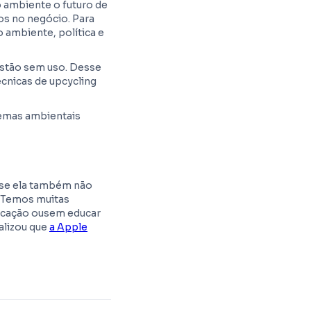
 ambiente o futuro de
s no negócio. Para
 ambiente, política e
estão sem uso. Desse
cnicas de upcycling
lemas ambientais
o se ela também não
 "Temos muitas
ucação ousem educar
alizou que
a Apple