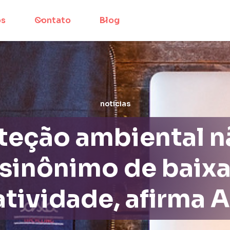
os
Contato
Blog
noticias
teção ambiental n
sinônimo de baix
atividade, afirma 