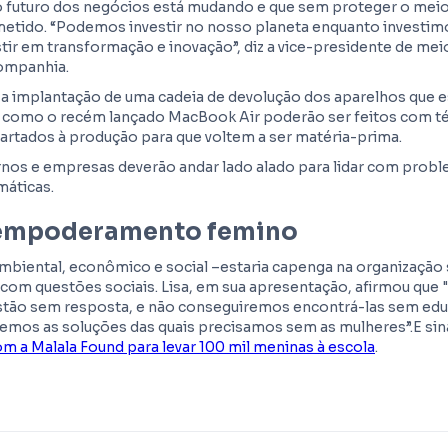
 futuro dos negócios está mudando e que sem proteger o meio
tido. “Podemos investir no nosso planeta enquanto investimo
tir em transformação e inovação”, diz a vice-presidente de meio
companhia.
a implantação de uma cadeia de devolução dos aparelhos que 
 como o recém lançado MacBook Air poderão ser feitos com té
cartados à produção para que voltem a ser matéria-prima.
ernos e empresas deverão andar lado alado para lidar com prob
máticas.
 empoderamento femino
 ambiental, econômico e social –estaria capenga na organizaçã
com questões sociais. Lisa, em sua apresentação, afirmou que
estão sem resposta, e não conseguiremos encontrá-las sem ed
emos as soluções das quais precisamos sem as mulheres”.E sin
om a Malala Found para levar 100 mil meninas à escola
.