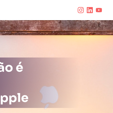
ão é
a
Apple