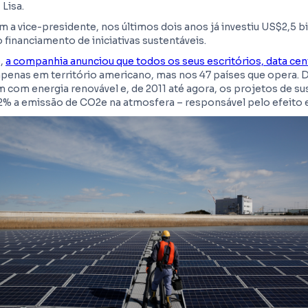
 Lisa.
 a vice-presidente, nos últimos dois anos já investiu US$2,5 b
 financiamento de iniciativas sustentáveis.
,
a companhia anunciou que todos os seus escritórios, data cen
apenas em território americano, mas nos 47 países que opera.
 com energia renovável e, de 2011 até agora, os projetos de su
% a emissão de CO2e na atmosfera – responsável pelo efeito e