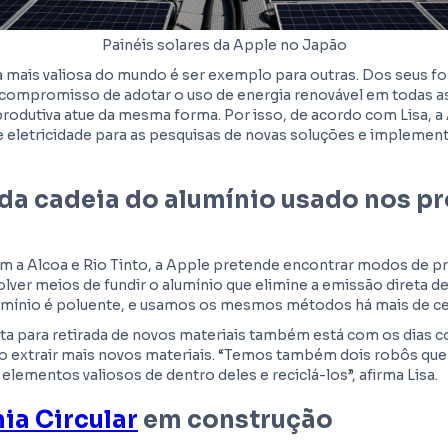
Painéis solares da Apple no Japão
 mais valiosa do mundo é ser exemplo para outras. Dos seus f
ompromisso de adotar o uso de energia renovável em todas a
produtiva atue da mesma forma. Por isso, de acordo com Lisa, a A
e eletricidade para as pesquisas de novas soluções e implement
 da cadeia do alumínio usado nos p
om a Alcoa e Rio Tinto, a Apple pretende encontrar modos de 
lver meios de fundir o alumínio que elimine a emissão direta de
alumínio é poluente, e usamos os mesmos métodos há mais de ce
ta para retirada de novos materiais também está com os dias 
o extrair mais novos materiais. “Temos também dois robôs q
 elementos valiosos de dentro deles e reciclá-los”, afirma Lisa.
a Circular
em construção