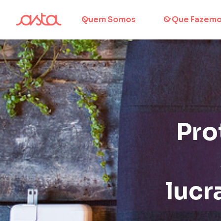
Quem Somos
O Que Fazem
Pro
lucr