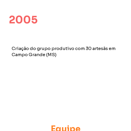
2005
2
Criação do grupo produtivo com 30 artesãs em
Es
Campo Grande (MS)
va
de
Cr
In
In
1º
Aç
Equipe