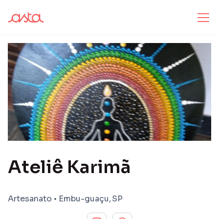
Ateliê Karimã
Artesanato
•
Embu-guaçu
,
SP