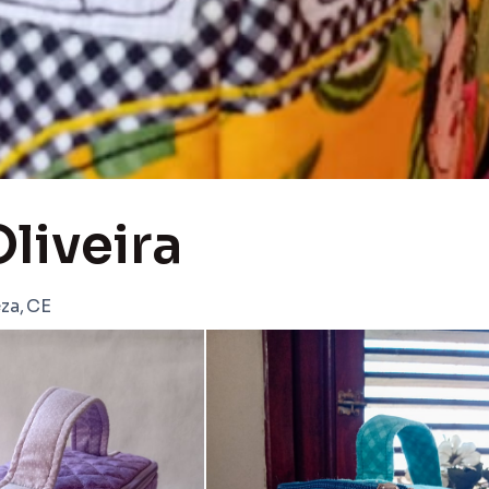
Oliveira
eza
,
CE