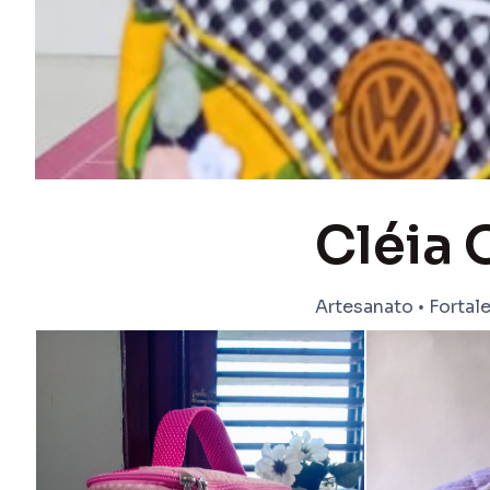
Cléia 
Artesanato
•
Fortal