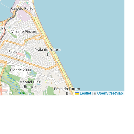
Leaflet
|
©
OpenStreetMap