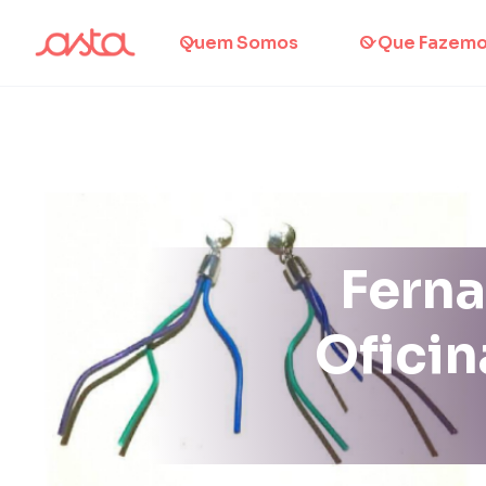
Quem Somos
O Que Fazem
Ferna
Oficin