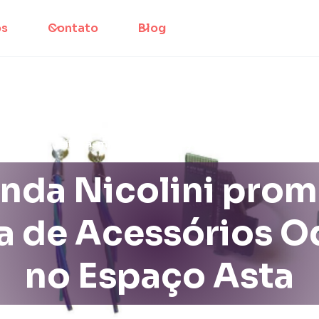
os
Contato
Blog
feito-a-mao; design; upcycling; noticias
nda Nicolini pro
a de Acessórios 
no Espaço Asta