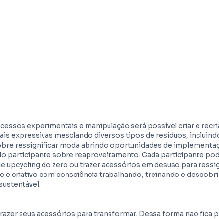
ocessos experimentais e manipulação será possível criar e recr
is expressivas mesclando diversos tipos de resíduos, incluind
obre ressignificar moda abrindo oportunidades de implementa
o participante sobre reaproveitamento. Cada participante pod
e upcycling do zero ou trazer acessórios em desuso para ressig
ivre e criativo com consciência trabalhando, treinando e descobr
sustentável.
azer seus acessórios para transformar. Dessa forma nao fica 