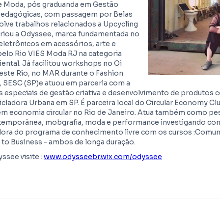
e Moda, pós graduanda em Gestão
 Pedagógicas, com passagem por Belas
olve trabalhos relacionados a Upcycling
criou a Odyssee, marca fundamentada no
eletrônicos em acessórios, arte e
elo Rio VIES Moda RJ na categoria
ental. Já facilitou workshops no Oi
este Rio, no MAR durante o Fashion
J, SESC (SP)e atuou em parceria com a
 especiais de gestão criativa e desenvolvimento de produtos 
icladora Urbana em SP. É parceira local do Circular Economy Cl
em economia circular no Rio de Janeiro. Atua também como p
ntemporânea, mobgrafia, moda e performance investigando co
dora do programa de conhecimento livre com os cursos :Comu
 to Business - ambos de longa duração.
ssee visite :
www.odysseebr.wix.com/odyssee