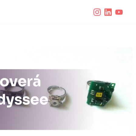
moverá
Odyssee