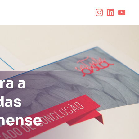
ra a
das
inense