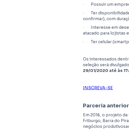
· Possuir um empreend
· Ter disponibilidade 
confirmar), com duraç
· Interesse em desen
atacado para lojistas 
· Ter celular (smartp
Os interessados dentr
seleção será divulgado
29/01/2020 até às 17
INSCREVA-SE
Parceria anterio
Em 2016, o projeto da
Friburgo, Barra do Pir
negócios produtivosar