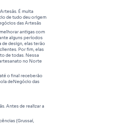
 Artesãs. É muita
cio de tudo deu origem
Negócios das Artesãs
u melhorar antigas com
ante alguns períodos
a de design, elas terão
ientes. Por fim, elas
to de todas. Nessa
 artesanato no Norte
é o final receberão
scola deNegócio das
s. Antes de realizar a
ências (Grussaí,