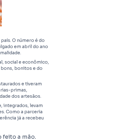
 país. O número é do
vulgado em abril do ano
rmalidade.
al, social e econômico,
bons, bonitos e do
staurados e tiveram
érias-primas,
idade dos artesãos.
, integrados, levam
es. Como a parceria
erência já a recebeu
 feito a mão.