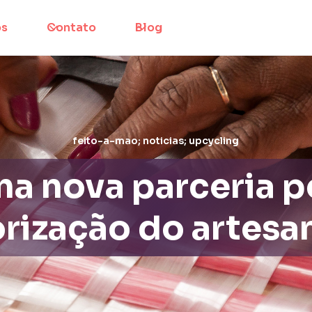
os
Contato
Blog
feito-a-mao; noticias; upcycling
a nova parceria p
orização do artesa