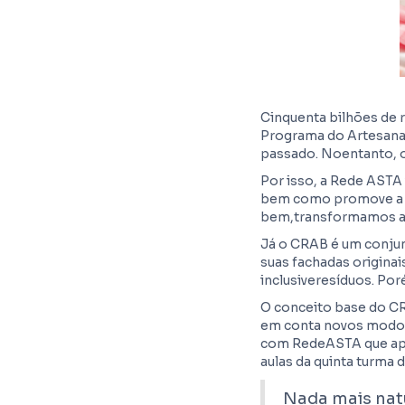
Cinquenta bilhões de 
Programa do Artesanat
passado. Noentanto, o
Por isso, a Rede ASTA 
bem como promove a e
bem,transformamos a
Já o CRAB é um conjun
suas fachadas originai
inclusiveresíduos. Por
O conceito base do CR
em conta novos modos 
com RedeASTA que apesa
aulas da quinta turma 
Nada mais natu