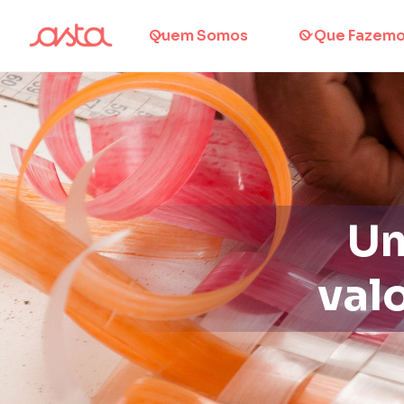
Quem Somos
O Que Fazem
Um
val