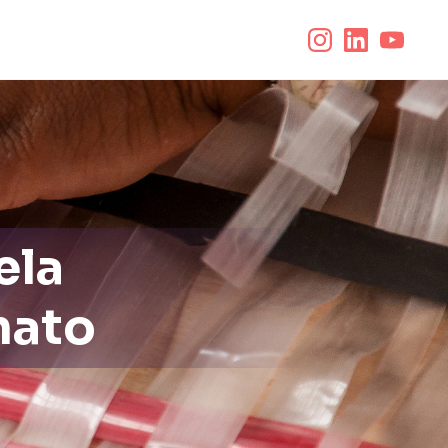
ela
nato