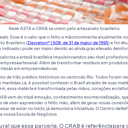
Rede ASTA e CRAB se unem pelo artesanato brasileiro
reais. Esse é o valor que o feito a mãomovimenta anualmente no
o Brasileiro (
Decretonº 1.508, de 31 de maior de 1995
) e foi di
 indicador pode ser maior devido ao ainda grau elevado deinfo
valoriza a artesã brasileira impulsionandoo seu nível profission
mpresaartesanal. Além de transformar resíduos em produtos 
rtesãs em empreendedoras.
to de três prédios históricos no centrodo Rio. Todos foram re
s mantidas.Lá, é possível conhecer o Brasil através de suas mat
ém, essa matéria é transformada pelas mãos, corações ecriativ
AB vem do tripé emoção, conhecimento ecomercialização, que
de viver eapreender o feito mão, além de gerar novas conexõ
r de estar no início já demonstra iniciativas. O Centro deRef
da nossa Escola de Negócios.
ral que essa parceria. O CRAB é referênciapara o