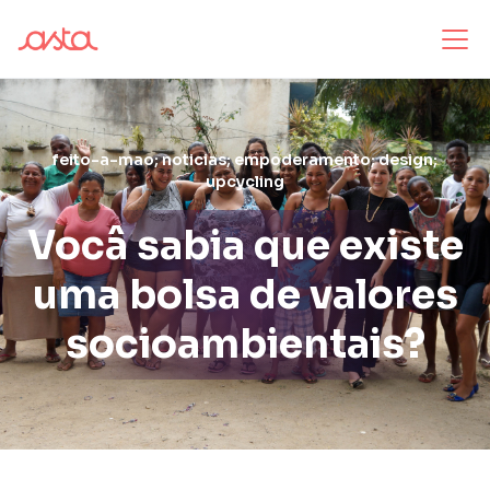
feito-a-mao; noticias; empoderamento; design;
upcycling
Vocâ sabia que existe
uma bolsa de valores
socioambientais?